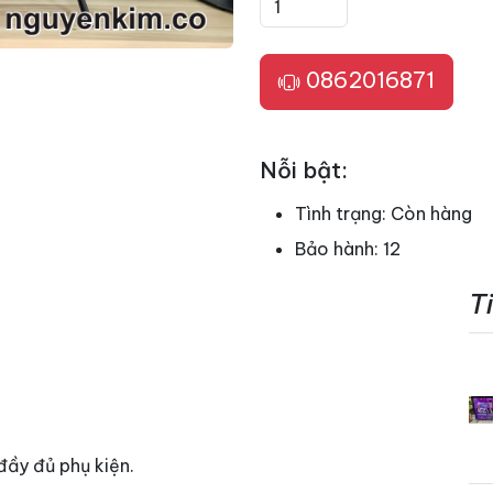
0862016871
Nỗi bật:
Tình trạng:
Còn hàng
Bảo hành:
12
T
đầy đủ phụ kiện.