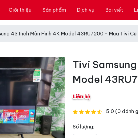
Giới thiệu
Sản phẩm
Dịch vụ
Bài viết
L
sung 43 Inch Màn Hình 4K Model 43RU7200 - Mua Tivi Cũ
Tivi Samsung
Model 43RU72
Liên hệ
5.0 (0 đánh g
Số lượng: