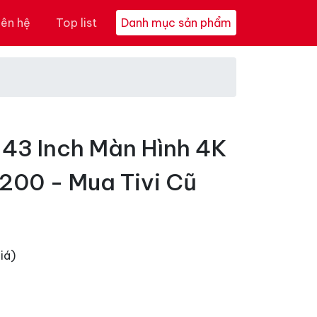
iên hệ
Top list
Danh mục sản phẩm
 43 Inch Màn Hình 4K
00 - Mua Tivi Cũ
iá)