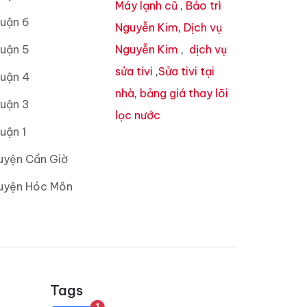
Máy lạnh cũ
,
Bảo trì
Quận 6
Nguyễn Kim
,
Dịch vụ
Quận 5
Nguyễn Kim
,
dịch vụ
sửa tivi
,
Sửa tivi tại
Quận 4
nhà
,
bảng giá thay lõi
Quận 3
lọc nước
uận 1
uyện Cần Giờ
Huyện Hóc Môn
Tags
unread messages
1