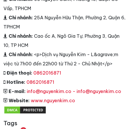
Vấp, TPHCM
Chi nhánh:
25A Nguyễn Hữu Thận, Phường 2, Quận 6,
TPHCM
Chi nhánh:
Cao ốc A, Ngô Gia Tự, Phường 3, Quận
10, TP HCM
Chi nhánh:
<p>Dịch vụ Nguyễn Kim - L&agrave;m
việc từ 7h00 đến 22h00 từ Thứ 2 - Chủ Nhật</p>
Điện thoại:
0862016871
Hotline:
0862016871
E-mail:
info@nguyenkim.co - info@nguyenkim.co
Website:
www.nguyenkim.co
Tags