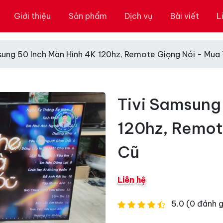
Giới thiệu
Sản phẩm
Dịch vụ
Bài viết
L
sung 50 Inch Màn Hình 4K 120hz, Remote Giọng Nói - Mua
Tivi Samsung
120hz, Remot
Cũ
Liên hệ
5.0 (0 đánh g