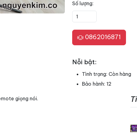
Số lượng:
0862016871
Nỗi bật:
Tình trạng:
Còn hàng
Bảo hành:
12
T
emote giọng nói.