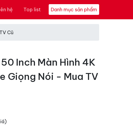
iên hệ
Top list
Danh mục sản phẩm
 TV Cũ
 50 Inch Màn Hình 4K
e Giọng Nói - Mua TV
iá)