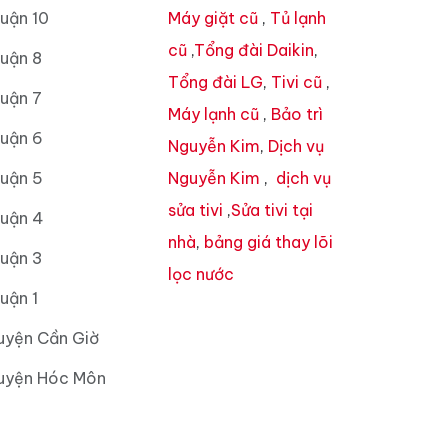
uận 10
Máy giặt cũ
,
Tủ lạnh
cũ
,
Tổng đài Daikin
,
uận 8
Tổng đài LG
,
Tivi cũ
,
uận 7
Máy lạnh cũ
,
Bảo trì
Quận 6
Nguyễn Kim
,
Dịch vụ
Quận 5
Nguyễn Kim
,
dịch vụ
sửa tivi
,
Sửa tivi tại
Quận 4
nhà
,
bảng giá thay lõi
Quận 3
lọc nước
uận 1
uyện Cần Giờ
Huyện Hóc Môn