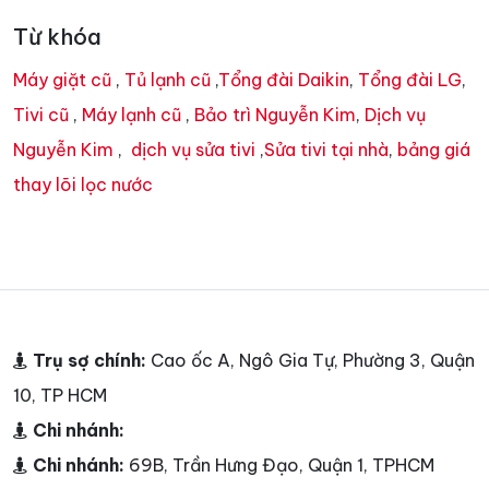
Từ khóa
Máy giặt cũ
,
Tủ lạnh cũ
,
Tổng đài Daikin
,
Tổng đài LG
,
Tivi cũ
,
Máy lạnh cũ
,
Bảo trì Nguyễn Kim
,
Dịch vụ
Nguyễn Kim
,
dịch vụ sửa tivi
,
Sửa tivi tại nhà
,
bảng giá
thay lõi lọc nước
Trụ sợ chính:
Cao ốc A, Ngô Gia Tự, Phường 3, Quận
10, TP HCM
Chi nhánh:
Chi nhánh:
69B, Trần Hưng Đạo, Quận 1, TPHCM