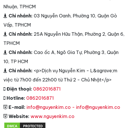
Nhuận, TPHCM
Chi nhánh:
03 Nguyễn Oanh, Phường 10, Quận Gò
Vấp, TPHCM
Chi nhánh:
25A Nguyễn Hữu Thận, Phường 2, Quận 6,
TPHCM
Chi nhánh:
Cao ốc A, Ngô Gia Tự, Phường 3, Quận
10, TP HCM
Chi nhánh:
<p>Dịch vụ Nguyễn Kim - L&agrave;m
việc từ 7h00 đến 22h00 từ Thứ 2 - Chủ Nhật</p>
Điện thoại:
0862016871
Hotline:
0862016871
E-mail:
info@nguyenkim.co - info@nguyenkim.co
Website:
www.nguyenkim.co