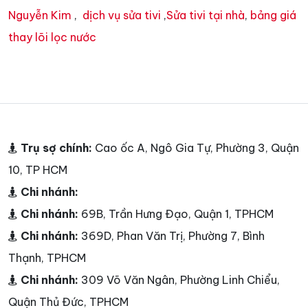
Nguyễn Kim
,
dịch vụ sửa tivi
,
Sửa tivi tại nhà
,
bảng giá
thay lõi lọc nước
Trụ sợ chính:
Cao ốc A, Ngô Gia Tự, Phường 3, Quận
10, TP HCM
Chi nhánh:
Chi nhánh:
69B, Trần Hưng Đạo, Quận 1, TPHCM
Chi nhánh:
369D, Phan Văn Trị, Phường 7, Bình
Thạnh, TPHCM
Chi nhánh:
309 Võ Văn Ngân, Phường Linh Chiểu,
Quận Thủ Đức, TPHCM