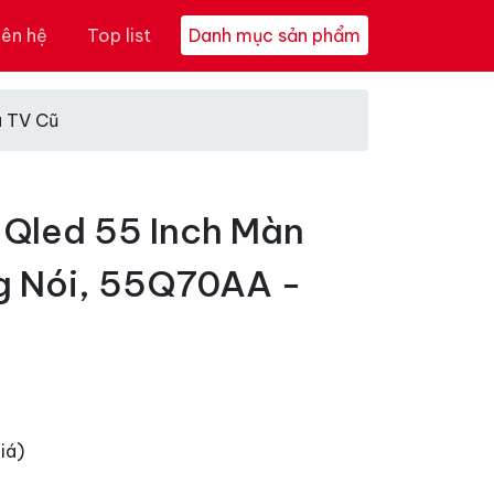
iên hệ
Top list
Danh mục sản phẩm
a TV Cũ
 Qled 55 Inch Màn
g Nói, 55Q70AA -
iá)