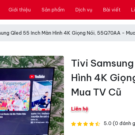
Giới thiệu
Sản phẩm
Dịch vụ
Bài viết
L
sung Qled 55 Inch Màn Hình 4K Giọng Nói, 55Q70AA - Mu
Tivi Samsung
Hình 4K Giọn
Mua TV Cũ
Liên hệ
5.0 (0 đánh g