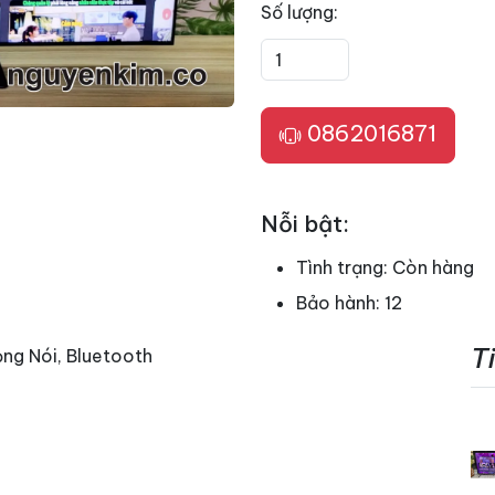
Số lượng:
0862016871
Nỗi bật:
Tình trạng:
Còn hàng
Bảo hành:
12
T
ng Nói, Bluetooth