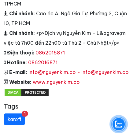
TPHCM
Chi nhánh:
Cao ốc A, Ngô Gia Tự, Phường 3, Quận
10, TP HCM
Chi nhánh:
<p>Dịch vụ Nguyễn Kim - L&agrave;m
việc từ 7h00 đến 22h00 từ Thứ 2 - Chủ Nhật</p>
Điện thoại:
0862016871
Hotline:
0862016871
E-mail:
info@nguyenkim.co - info@nguyenkim.co
Website:
www.nguyenkim.co
Tags
unread messages
1
karofi