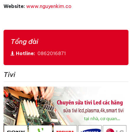
Website:
www.nguyenkim.co
Tổng đài
Hotline:
0862016871
Tivi