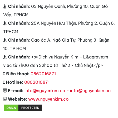
Chi nhánh:
03 Nguyễn Oanh, Phường 10, Quận Gò
Vấp, TPHCM
Chi nhánh:
25A Nguyễn Hữu Thận, Phường 2, Quận 6,
TPHCM
Chi nhánh:
Cao ốc A, Ngô Gia Tự, Phường 3, Quận
10, TP HCM
Chi nhánh:
<p>Dịch vụ Nguyễn Kim - L&agrave;m
việc từ 7h00 đến 22h00 từ Thứ 2 - Chủ Nhật</p>
Điện thoại:
0862016871
Hotline:
0862016871
E-mail:
info@nguyenkim.co - info@nguyenkim.co
Website:
www.nguyenkim.co