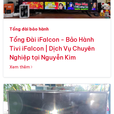
Tổng đài bảo hành
Tổng Đài iFalcon - Bảo Hành
Tivi iFalcon | Dịch Vụ Chuyên
Nghiệp tại Nguyễn Kim
Xem thêm