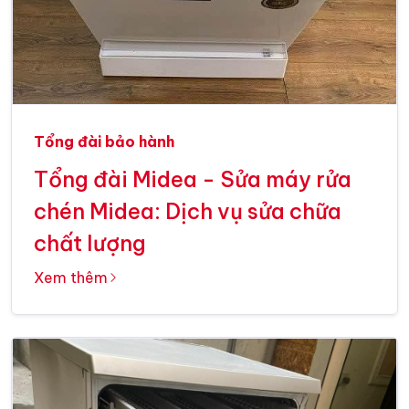
Tổng đài bảo hành
Tổng đài Midea - Sửa máy rửa
chén Midea: Dịch vụ sửa chữa
chất lượng
Xem thêm