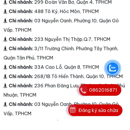
Chi nhánh:
299 Đoàn Văn Bơ, Quận 4, TPHCM
Chi nhánh:
488 Tô Ký, Hóc Môn, TPHCM
Chi nhánh:
03 Nguyễn Oanh, Phường 10, Quận Gò
Vấp, TPHCM
Chi nhánh:
233 Nguyễn Thị Thập,Q.7, TPHCM
Chi nhánh:
3/11 Trường Chinh, Phường Tây Thạnh,
Quận Tân Phú, TPHCM
Chi nhánh:
33A Cao Lỗ, Quận 8, TPHCM
Chi nhánh:
268/1B Tô Hiến Thành, Quận 10, TPHCM
Chi nhánh:
236 Phan Đăng Lưu, Phường 3, Quận Phú
0862016871
Nhuận, TPHCM
Chi nhánh:
03 Nguyễn Oanh, Phường 10, Quận Gò
Đăng ký sửa chữa
Vấp, TPHCM
Chi nhánh:
25A Nguyễn Hữu Thận, Phường 2, Quận 6,