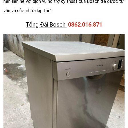
nên liên hệ với dịch vụ hỗ trợ kỹ thuật của Bosch để được tư
vấn và sửa chữa kịp thời.
Tổng Đài Bosch:
0862.016.871