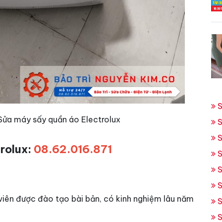
S
 Sửa máy sấy quần áo Electrolux
S
S
trolux:
08.62.016.871
S
S
:
S
viên được đào tạo bài bản, có kinh nghiệm lâu năm
S
S