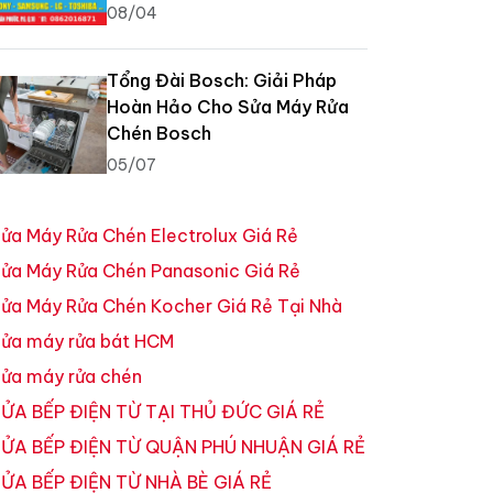
08/04
Tổng Đài Bosch: Giải Pháp
Hoàn Hảo Cho Sửa Máy Rửa
Chén Bosch
05/07
ửa Máy Rửa Chén Electrolux Giá Rẻ
ửa Máy Rửa Chén Panasonic Giá Rẻ
ửa Máy Rửa Chén Kocher Giá Rẻ Tại Nhà
ửa máy rửa bát HCM
ửa máy rửa chén
ỬA BẾP ĐIỆN TỪ TẠI THỦ ĐỨC GIÁ RẺ
ỬA BẾP ĐIỆN TỪ QUẬN PHÚ NHUẬN GIÁ RẺ
ỬA BẾP ĐIỆN TỪ NHÀ BÈ GIÁ RẺ