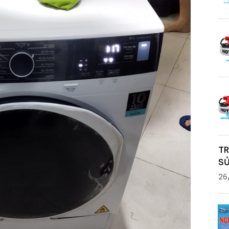
TR
SỬ
26