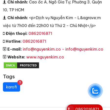
Chi nhánh:
Cao ốc A, Ngô Gia Tự, Phường 3, Quận
10, TP HCM
Chi nhánh:
<p>Dịch vụ Nguyễn Kim - L&agrave;m
việc từ 7h00 đến 22h00 từ Thứ 2 - Chủ Nhật</p>
Điện thoại:
0862016871
Hotline:
0862016871
E-mail:
info@nguyenkim.co - info@nguyenkim.co
Website:
www.nguyenkim.co
Tags
unread messages
1
karofi
0862016871