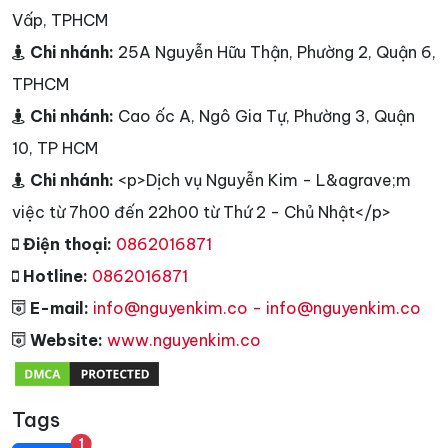
Vấp, TPHCM
Chi nhánh:
25A Nguyễn Hữu Thận, Phường 2, Quận 6,
TPHCM
Chi nhánh:
Cao ốc A, Ngô Gia Tự, Phường 3, Quận
10, TP HCM
Chi nhánh:
<p>Dịch vụ Nguyễn Kim - L&agrave;m
việc từ 7h00 đến 22h00 từ Thứ 2 - Chủ Nhật</p>
Điện thoại:
0862016871
Hotline:
0862016871
E-mail:
info@nguyenkim.co - info@nguyenkim.co
Website:
www.nguyenkim.co
Tags
unread messages
1