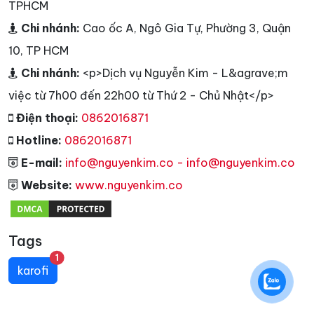
TPHCM
Chi nhánh:
Cao ốc A, Ngô Gia Tự, Phường 3, Quận
10, TP HCM
Chi nhánh:
<p>Dịch vụ Nguyễn Kim - L&agrave;m
việc từ 7h00 đến 22h00 từ Thứ 2 - Chủ Nhật</p>
Điện thoại:
0862016871
Hotline:
0862016871
E-mail:
info@nguyenkim.co - info@nguyenkim.co
Website:
www.nguyenkim.co
Tags
unread messages
1
karofi