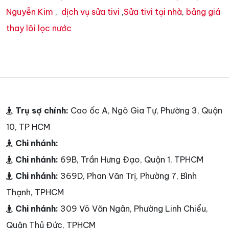
Nguyễn Kim
,
dịch vụ sửa tivi
,
Sửa tivi tại nhà
,
bảng giá
thay lõi lọc nước
Trụ sợ chính:
Cao ốc A, Ngô Gia Tự, Phường 3, Quận
10, TP HCM
Chi nhánh:
Chi nhánh:
69B, Trần Hưng Đạo, Quận 1, TPHCM
Chi nhánh:
369D, Phan Văn Trị, Phường 7, Bình
Thạnh, TPHCM
Chi nhánh:
309 Võ Văn Ngân, Phường Linh Chiểu,
Quận Thủ Đức, TPHCM