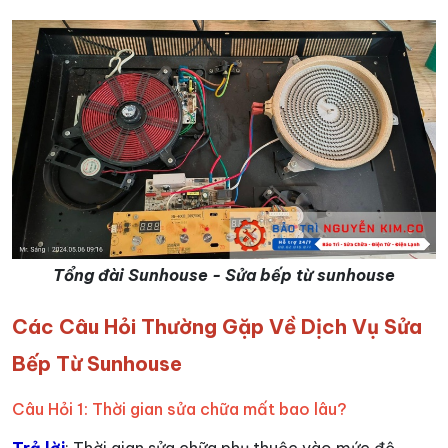
Tổng đài Sunhouse - Sửa bếp từ sunhouse
Các Câu Hỏi Thường Gặp Về Dịch Vụ Sửa
Bếp Từ Sunhouse
Câu Hỏi 1: Thời gian sửa chữa mất bao lâu?
Trả lời
: Thời gian sửa chữa phụ thuộc vào mức độ