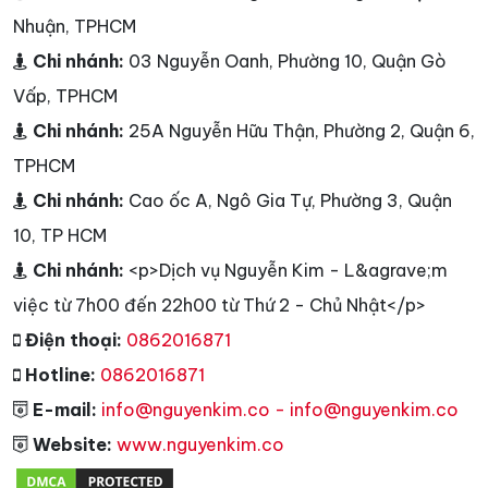
Nhuận, TPHCM
Chi nhánh:
03 Nguyễn Oanh, Phường 10, Quận Gò
Vấp, TPHCM
Chi nhánh:
25A Nguyễn Hữu Thận, Phường 2, Quận 6,
TPHCM
Chi nhánh:
Cao ốc A, Ngô Gia Tự, Phường 3, Quận
10, TP HCM
Chi nhánh:
<p>Dịch vụ Nguyễn Kim - L&agrave;m
việc từ 7h00 đến 22h00 từ Thứ 2 - Chủ Nhật</p>
Điện thoại:
0862016871
Hotline:
0862016871
E-mail:
info@nguyenkim.co - info@nguyenkim.co
Website:
www.nguyenkim.co