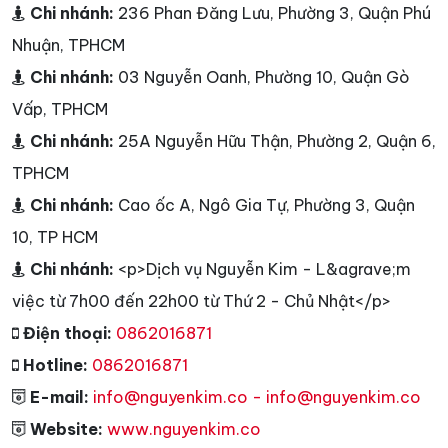
Chi nhánh:
236 Phan Đăng Lưu, Phường 3, Quận Phú
Nhuận, TPHCM
Chi nhánh:
03 Nguyễn Oanh, Phường 10, Quận Gò
Vấp, TPHCM
Chi nhánh:
25A Nguyễn Hữu Thận, Phường 2, Quận 6,
TPHCM
Chi nhánh:
Cao ốc A, Ngô Gia Tự, Phường 3, Quận
10, TP HCM
Chi nhánh:
<p>Dịch vụ Nguyễn Kim - L&agrave;m
việc từ 7h00 đến 22h00 từ Thứ 2 - Chủ Nhật</p>
Điện thoại:
0862016871
Hotline:
0862016871
E-mail:
info@nguyenkim.co - info@nguyenkim.co
Website:
www.nguyenkim.co