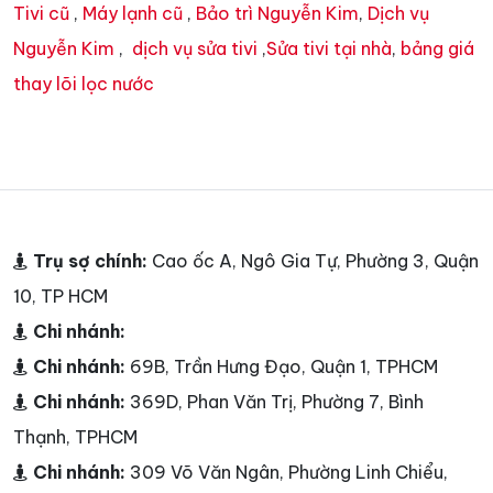
Tivi cũ
,
Máy lạnh cũ
,
Bảo trì Nguyễn Kim
,
Dịch vụ
Nguyễn Kim
,
dịch vụ sửa tivi
,
Sửa tivi tại nhà
,
bảng giá
thay lõi lọc nước
Trụ sợ chính:
Cao ốc A, Ngô Gia Tự, Phường 3, Quận
10, TP HCM
Chi nhánh:
Chi nhánh:
69B, Trần Hưng Đạo, Quận 1, TPHCM
Chi nhánh:
369D, Phan Văn Trị, Phường 7, Bình
Thạnh, TPHCM
Chi nhánh:
309 Võ Văn Ngân, Phường Linh Chiểu,