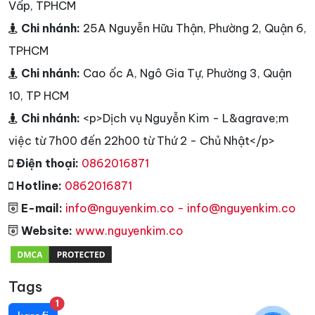
Vấp, TPHCM
Chi nhánh:
25A Nguyễn Hữu Thận, Phường 2, Quận 6,
TPHCM
Chi nhánh:
Cao ốc A, Ngô Gia Tự, Phường 3, Quận
10, TP HCM
Chi nhánh:
<p>Dịch vụ Nguyễn Kim - L&agrave;m
việc từ 7h00 đến 22h00 từ Thứ 2 - Chủ Nhật</p>
Điện thoại:
0862016871
Hotline:
0862016871
E-mail:
info@nguyenkim.co - info@nguyenkim.co
Website:
www.nguyenkim.co
Tags
unread messages
1