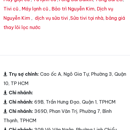
Tivi cũ
,
Máy lạnh cũ
,
Bảo trì Nguyễn Kim
,
Dịch vụ
Nguyễn Kim
,
dịch vụ sửa tivi
,
Sửa tivi tại nhà
,
bảng giá
thay lõi lọc nước
Trụ sợ chính:
Cao ốc A, Ngô Gia Tự, Phường 3, Quận
10, TP HCM
Chi nhánh:
Chi nhánh:
69B, Trần Hưng Đạo, Quận 1, TPHCM
Chi nhánh:
369D, Phan Văn Trị, Phường 7, Bình
Thạnh, TPHCM
Chi nhánh:
309 Võ Văn Ngân, Phường Linh Chiểu,