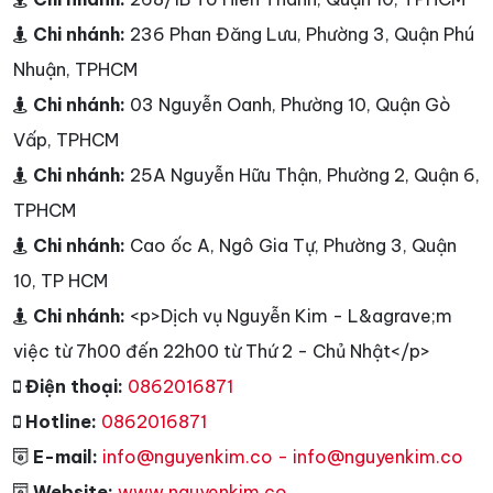
Chi nhánh:
236 Phan Đăng Lưu, Phường 3, Quận Phú
Nhuận, TPHCM
Chi nhánh:
03 Nguyễn Oanh, Phường 10, Quận Gò
Vấp, TPHCM
Chi nhánh:
25A Nguyễn Hữu Thận, Phường 2, Quận 6,
TPHCM
Chi nhánh:
Cao ốc A, Ngô Gia Tự, Phường 3, Quận
10, TP HCM
Chi nhánh:
<p>Dịch vụ Nguyễn Kim - L&agrave;m
việc từ 7h00 đến 22h00 từ Thứ 2 - Chủ Nhật</p>
Điện thoại:
0862016871
Hotline:
0862016871
E-mail:
info@nguyenkim.co - info@nguyenkim.co
Website:
www.nguyenkim.co