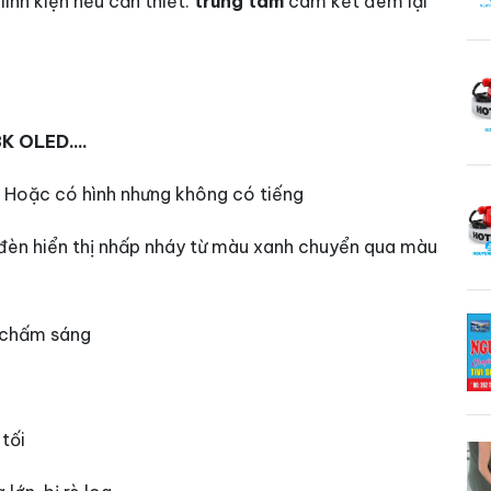
inh kiện nếu cần thiết.
trung tâm
cam kết đem lại
 OLED....
, Hoặc có hình nhưng không có tiếng
 đèn hiển thị nhấp nháy từ màu xanh chuyển qua màu
n chấm sáng
tối