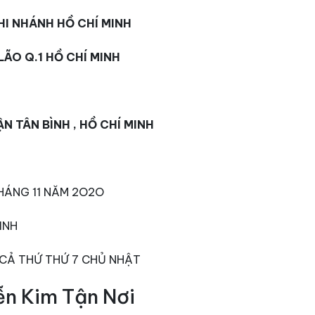
I NHÁNH HỒ CHÍ MINH
ÃO Q.1 HỒ CHÍ MINH
 TÂN BÌNH , HỒ CHÍ MINH
HÁNG 11 NĂM 2O2O
INH
 CẢ THỨ THỨ 7 CHỦ NHẬT
ễn Kim Tận Nơi