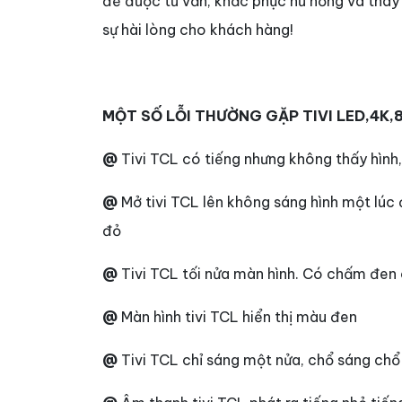
để được tư vấn, khắc phục hư hỏng và thay l
sự hài lòng cho khách hàng!
MỘT SỐ LỖI THƯỜNG GẶP TIVI LED,4K,8K
@
Tivi TCL có tiếng nhưng không thấy hình
@
Mở tivi TCL lên không sáng hình một lúc
đỏ
@
Tivi TCL tối nửa màn hình. Có chấm đe
@
Màn hình tivi TCL hiển thị màu đen
@
Tivi TCL chỉ sáng một nửa, chổ sáng chổ 