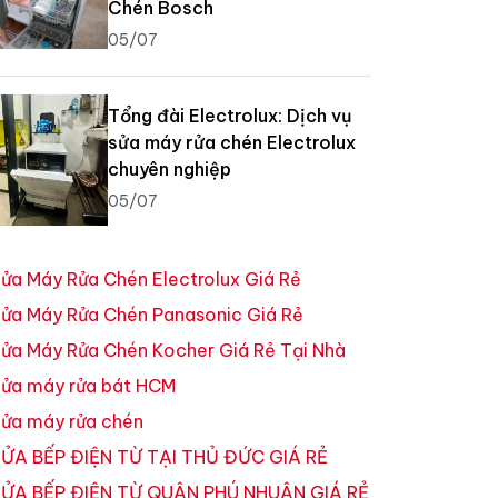
Chén Bosch
05/07
Tổng đài Electrolux: Dịch vụ
sửa máy rửa chén Electrolux
chuyên nghiệp
05/07
ửa Máy Rửa Chén Electrolux Giá Rẻ
ửa Máy Rửa Chén Panasonic Giá Rẻ
ửa Máy Rửa Chén Kocher Giá Rẻ Tại Nhà
ửa máy rửa bát HCM
ửa máy rửa chén
ỬA BẾP ĐIỆN TỪ TẠI THỦ ĐỨC GIÁ RẺ
ỬA BẾP ĐIỆN TỪ QUẬN PHÚ NHUẬN GIÁ RẺ