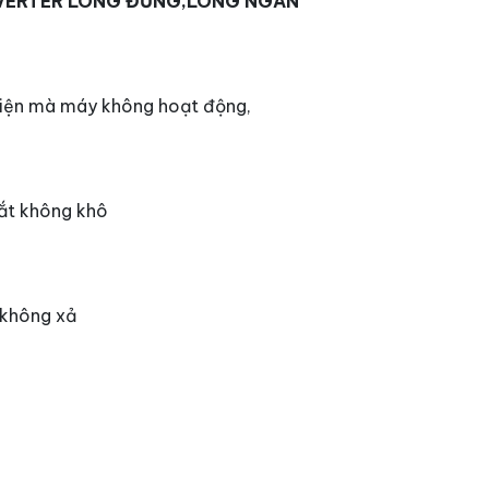
VERTER L
ÒNG ĐỨNG,LÒNG NGAN
điện mà máy không hoạt động,
vắt không khô
 không xả