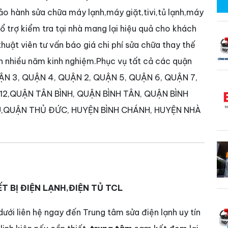
hành sửa chữa máy lạnh,máy giặt,tivi,tủ lạnh,máy
 Hổ trợ kiểm tra tại nhà mang lại hiệu quả cho khách
huật viên tư vấn báo giá chi phí sửa chữa thay thế
ên nhiều năm kinh nghiệm.Phục vụ tất cả các quận
UẬN 3, QUẬN 4, QUẬN 2, QUẬN 5, QUẬN 6, QUẬN 7,
 12,QUẬN TÂN BÌNH, QUẬN BÌNH TÂN, QUẬN BÌNH
,QUẬN THỦ ĐỨC, HUYỆN BÌNH CHÁNH, HUYỆN NHÀ
T BỊ ĐIỆN LẠNH,ĐIỆN TỦ
TCL
ưới liên hệ ngay đến Trung tâm sửa điện lạnh uy tín