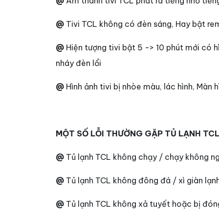
@
Âm thanh tivi TCL phát ra tiếng nhỏ tiếng 
@
Tivi TCL không có đèn sáng, Hay bật re
@
Hiện tượng tivi bật 5 -> 10 phút mới có h
nháy đèn lổi
@
Hình ảnh tivi bị nhòe màu, lác hình, Màn 
MỘT SỐ LỖI THƯỜNG GẶP TỦ LẠNH TCL 
@
Tủ lạnh TCL không chạy / chạy không n
@
Tủ lạnh TCL không đông đá / xì giàn lạn
@
Tủ lạnh TCL không xả tuyết hoặc bị đón