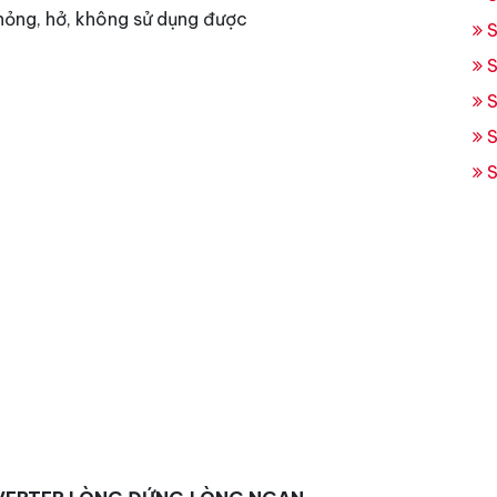
hỏng, hở, không sử dụng được
S
S
S
S
S