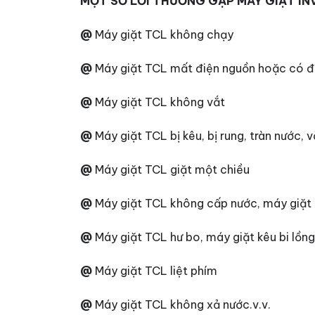
MỘT SỐ LỖI THƯỜNG GẶP MÁY GIẶT IN
@
Máy giặt TCL không chạy
@
Máy giặt TCL mất điện nguồn hoặc có 
@
Máy giặt TCL không vắt
@
Máy giặt TCL bị kêu, bị rung, tràn nước, 
@
Máy giặt TCL giặt một chiều
@
Máy giặt TCL không cấp nước, máy giặt
@
Máy giặt TCL hư bo, máy giặt kêu bi lồng
@
Máy giặt TCL liệt phím
@
Máy giặt TCL không xả nước.v.v.