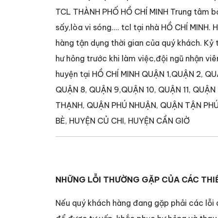
TCL THÀNH PHỐ HỒ CHÍ MINH Trung tâm bảo 
sấy,lòa vi sóng.... tcl tại nhà HỒ CHÍ MINH.
hàng tận dụng thời gian của quý khách. Kỷ t
hư hỏng trước khi làm việc,đội ngũ nhận vi
huyện tại HỒ CHÍ MINH QUẬN 1,QUẬN 2, Q
QUẬN 8, QUẬN 9,QUẬN 10, QUẬN 11, QUẬN
THẠNH, QUẬN PHÚ NHUẬN, QUẬN TẬN PHÚ
BÈ, HUYỆN CỦ CHI, HUYỆN CẦN GIỜ
NHỮNG LỖI THƯỜNG GẶP C
ỦA
CÁC THIẾ
Nếu quý khách hàng đang gặp phải các lỗi d