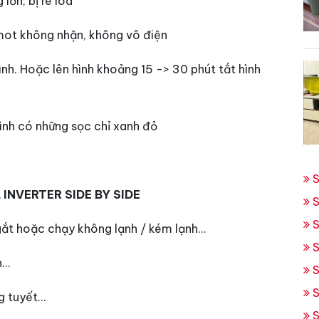
lớn, bị rè loa
mot không nhận, không vô điện
ình. Hoặc lên hình khoảng 15 -> 30 phút tắt hình
hình có những sọc chỉ xanh đỏ
S
INVERTER SI
DE BY SIDE
S
S
gắt hoặc chạy không lạnh / kém lạnh…
S
h…
S
S
g tuyết…
S