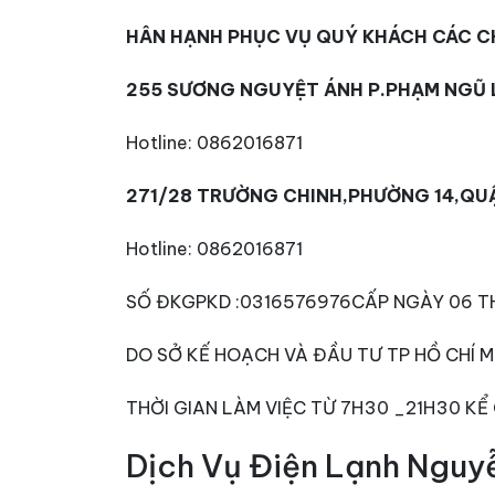
HÂN HẠNH PHỤC VỤ QUÝ KHÁCH CÁC CH
255 SƯƠNG NGUYỆT ÁNH P.PHẠM NGŨ L
Hotline: 0862016871
2
7
1/28 TRƯỜNG CHINH,PHƯỜNG 14,QUẬN
Hotline: 0862016871
SỐ ĐKGPKD :0316576976CẤP NGÀY 06 T
DO SỞ KẾ HOẠCH VÀ ĐẦU TƯ TP HỒ CHÍ M
THỜI GIAN LÀM VIỆC TỪ 7H30 _21H30 KỂ
Dịch Vụ Điện Lạnh Nguy