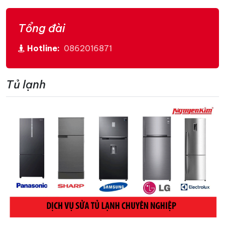
Tổng đài
Hotline:
0862016871
Tủ lạnh