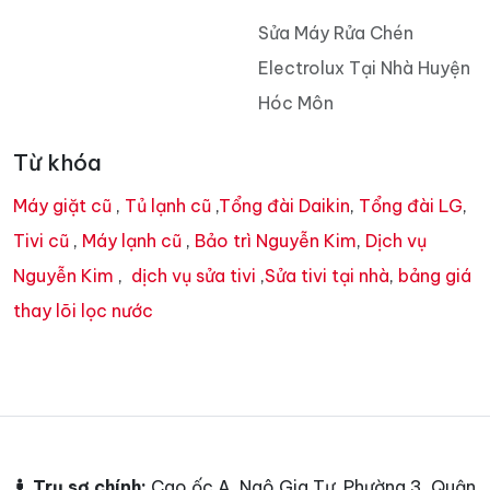
Sửa Máy Rửa Chén
Electrolux Tại Nhà Huyện
Hóc Môn
Từ khóa
Máy giặt cũ
,
Tủ lạnh cũ
,
Tổng đài Daikin
,
Tổng đài LG
,
Tivi cũ
,
Máy lạnh cũ
,
Bảo trì Nguyễn Kim
,
Dịch vụ
Nguyễn Kim
,
dịch vụ sửa tivi
,
Sửa tivi tại nhà
,
bảng giá
thay lõi lọc nước
Trụ sợ chính:
Cao ốc A, Ngô Gia Tự, Phường 3, Quận