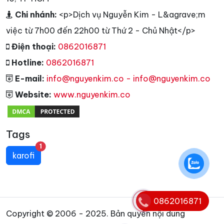
Chi nhánh:
<p>Dịch vụ Nguyễn Kim - L&agrave;m
việc từ 7h00 đến 22h00 từ Thứ 2 - Chủ Nhật</p>
Điện thoại:
0862016871
Hotline:
0862016871
E-mail:
info@nguyenkim.co - info@nguyenkim.co
Website:
www.nguyenkim.co
Tags
unread messages
1
karofi
0862016871
Copyright © 2006 - 2025. Bản quyền nội dung