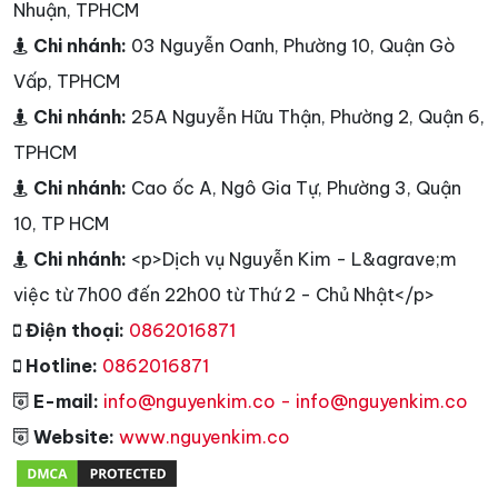
Nhuận, TPHCM
Chi nhánh:
03 Nguyễn Oanh, Phường 10, Quận Gò
Vấp, TPHCM
Chi nhánh:
25A Nguyễn Hữu Thận, Phường 2, Quận 6,
TPHCM
Chi nhánh:
Cao ốc A, Ngô Gia Tự, Phường 3, Quận
10, TP HCM
Chi nhánh:
<p>Dịch vụ Nguyễn Kim - L&agrave;m
việc từ 7h00 đến 22h00 từ Thứ 2 - Chủ Nhật</p>
Điện thoại:
0862016871
Hotline:
0862016871
E-mail:
info@nguyenkim.co - info@nguyenkim.co
Website:
www.nguyenkim.co