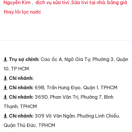
Nguyễn Kim
,
dịch vụ sửa tivi
,
Sửa tivi tại nhà
,
bảng giá
thay lõi lọc nước
Trụ sợ chính:
Cao ốc A, Ngô Gia Tự, Phường 3, Quận
10, TP HCM
Chi nhánh:
Chi nhánh:
69B, Trần Hưng Đạo, Quận 1, TPHCM
Chi nhánh:
369D, Phan Văn Trị, Phường 7, Bình
Thạnh, TPHCM
Chi nhánh:
309 Võ Văn Ngân, Phường Linh Chiểu,
Quận Thủ Đức, TPHCM