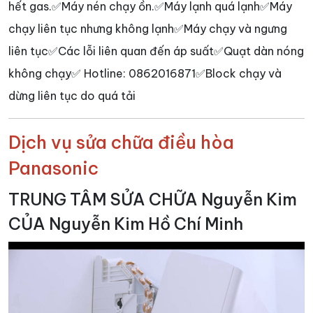
hết gas.✅Máy nén chạy ồn.✅Máy lạnh quá lạnh✅Máy
chạy liên tục nhưng không lạnh✅Máy chạy và ngưng
liên tục✅Các lỗi liên quan đến áp suất✅Quạt dàn nóng
không chạy✅ Hotline: 0862016871✅Block chạy và
dừng liên tục do quá tải
Dịch vụ sửa chữa điều hòa
Panasonic
TRUNG TÂM SỬA CHỮA Nguyễn Kim
CỦA Nguyễn Kim Hồ Chí Minh