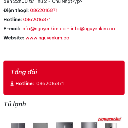
đến 22h00 từ Thứ 2 - Chủ Nhật</p>
Điện thoại:
0862016871
Hotline:
0862016871
E-mail:
info@nguyenkim.co - info@nguyenkim.co
Website:
www.nguyenkim.co
Tổng đài
Hotline:
0862016871
Tủ lạnh