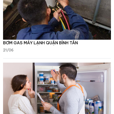
BƠM GAS MÁY LẠNH QUẬN BÌNH TÂN
21/06