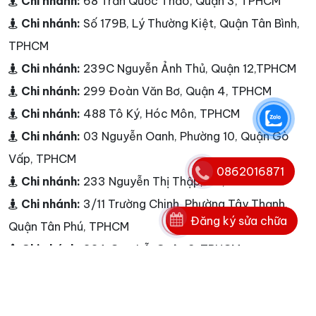
Chi nhánh:
68 Trần Quốc Thảo, Quận 3, TPHCM
Chi nhánh:
Số 179B, Lý Thường Kiệt, Quận Tân Bình,
TPHCM
Chi nhánh:
239C Nguyễn Ảnh Thủ, Quận 12,TPHCM
Chi nhánh:
299 Đoàn Văn Bơ, Quận 4, TPHCM
Chi nhánh:
488 Tô Ký, Hóc Môn, TPHCM
Chi nhánh:
03 Nguyễn Oanh, Phường 10, Quận Gò
Vấp, TPHCM
0862016871
Chi nhánh:
233 Nguyễn Thị Thập,Q.7, TPHCM
Chi nhánh:
3/11 Trường Chinh, Phường Tây Thạnh,
Đăng ký sửa chữa
Quận Tân Phú, TPHCM
Chi nhánh:
33A Cao Lỗ, Quận 8, TPHCM
Chi nhánh:
268/1B Tô Hiến Thành, Quận 10, TPHCM
Chi nhánh:
236 Phan Đăng Lưu, Phường 3, Quận Phú