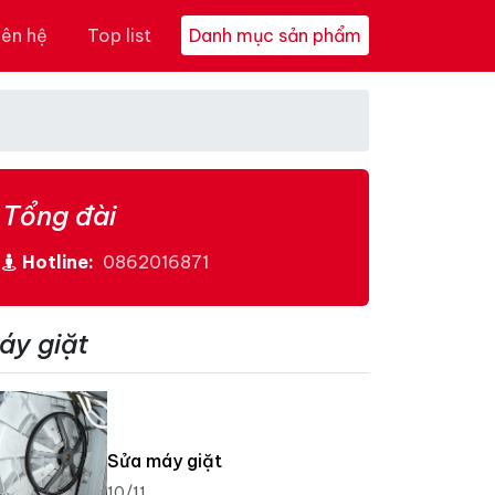
iên hệ
Top list
Danh mục sản phẩm
Tổng đài
Hotline:
0862016871
áy giặt
Sửa máy giặt
10/11