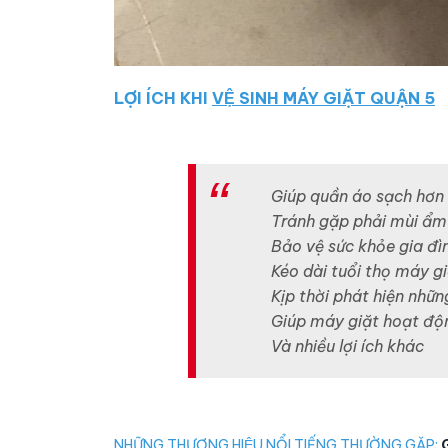
LỢI ÍCH KHI
VỆ SINH MÁY GIẶT QUẬN 5
Giúp quần áo sạch hơn
Tránh gặp phải mùi ẩ
Bảo vệ sức khỏe gia đì
Kéo dài tuổi thọ máy g
Kịp thời phát hiện nhữ
Giúp máy giặt hoạt độ
Và nhiều lợi ích khác
NHỮNG THƯƠNG HIỆU NỔI TIẾNG THƯỜNG GẶP: