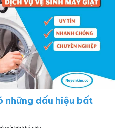
ó những dấu hiệu bất
ó mùi hôi khó chịu.