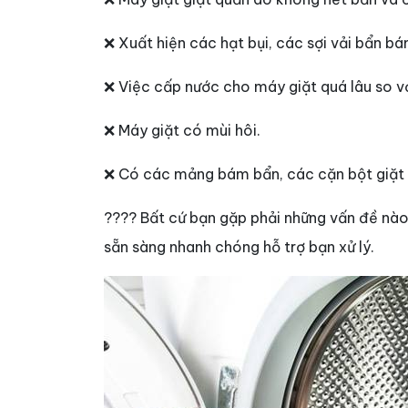
❌ Xuất hiện các hạt bụi, các sợi vải bẩn bá
❌ Việc cấp nước cho máy giặt quá lâu so v
❌ Máy giặt có mùi hôi.
❌ Có các mảng bám bẩn, các cặn bột giặt 
???? Bất cứ bạn gặp phải những vấn đề nào,
sẵn sàng nhanh chóng hỗ trợ bạn xử lý.