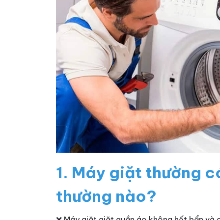
1. Máy giặt thường c
thường nào?
❌ Máy giặt giặt quần áo không hết bẩn và c