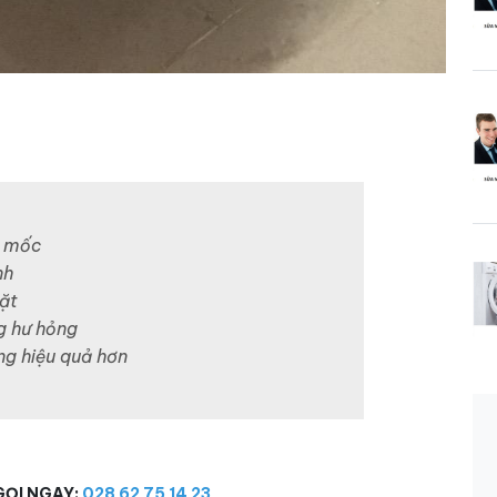
m mốc
nh
iặt
ng hư hỏng
ng hiệu quả hơn
GỌI NGAY:
028 62 75 14 23