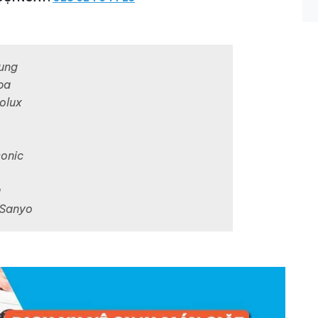
ung
ba
olux
sonic
a
 Sanyo