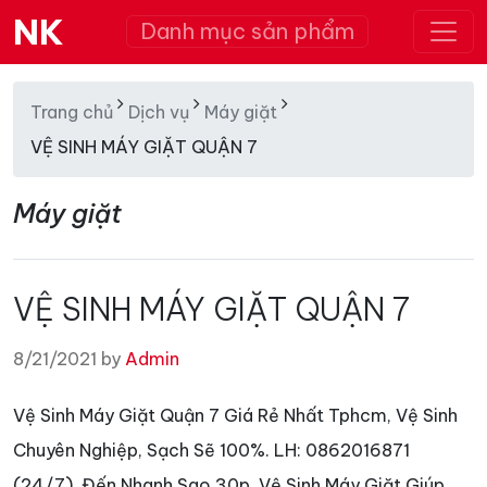
NK
Danh mục sản phẩm
Trang chủ
Dịch vụ
Máy giặt
VỆ SINH MÁY GIẶT QUẬN 7
Máy giặt
VỆ SINH MÁY GIẶT QUẬN 7
8/21/2021 by
Admin
Vệ Sinh Máy Giặt Quận 7 Giá Rẻ Nhất Tphcm, Vệ Sinh
Chuyên Nghiệp, Sạch Sẽ 100%. LH: 0862016871
(24/7). Đến Nhanh Sao 30p, Vệ Sinh Máy Giăt Giúp