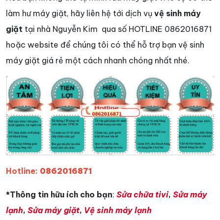
làm hư máy giặt, hãy liên hệ tới dịch vụ
vệ sinh máy
giặt
tại nhà Nguyễn Kim qua số HOTLINE 0862016871
hoặc website để chúng tôi có thể hỗ trợ bạn vệ sinh
máy giặt giá rẻ một cách nhanh chóng nhất nhé.
Hotline:
0862016871
*Thông tin hữu ích cho bạn
:
Sửa chữa tivi
,
Sửa máy
lạnh
,
Sửa máy giặt
,
Vệ sinh máy lạnh