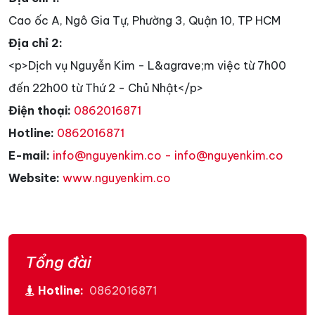
Cao ốc A, Ngô Gia Tự, Phường 3, Quận 10, TP HCM
Địa chỉ 2:
<p>Dịch vụ Nguyễn Kim - L&agrave;m việc từ 7h00
đến 22h00 từ Thứ 2 - Chủ Nhật</p>
Điện thoại:
0862016871
Hotline:
0862016871
E-mail:
info@nguyenkim.co - info@nguyenkim.co
Website:
www.nguyenkim.co
Tổng đài
Hotline:
0862016871