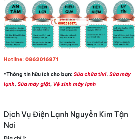
Hotline:
0862016871
*Thông tin hữu ích cho bạn
:
Sửa chữa tivi
,
Sửa máy
lạnh
,
Sửa máy giặt
,
Vệ sinh máy lạnh
Dịch Vụ Điện Lạnh Nguyễn Kim Tận
Nơi
Địa chỉ 1: