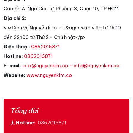
Cao ốc A, Ngô Gia Tự, Phường 3, Quận 10, TP HCM
Địa chỉ 2:
<p>Dịch vụ Nguyễn Kim - L&agrave;m việc từ 7h00
đến 22h00 từ Thứ 2 - Chủ Nhật</p>
Điện thoại:
0862016871
Hotline:
0862016871
E-mail:
info@nguyenkim.co - info@nguyenkim.co
Website:
www.nguyenkim.co
Tổng đài
Hotline:
0862016871