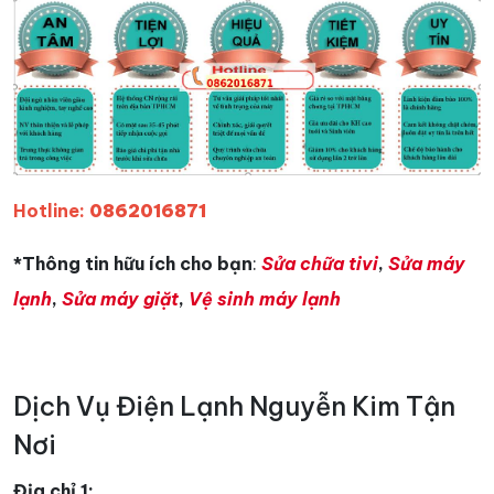
Hotline:
0862016871
*Thông tin hữu ích cho bạn
:
Sửa chữa tivi
,
Sửa máy
lạnh
,
Sửa máy giặt
,
Vệ sinh máy lạnh
Dịch Vụ Điện Lạnh Nguyễn Kim Tận
Nơi
Địa chỉ 1: