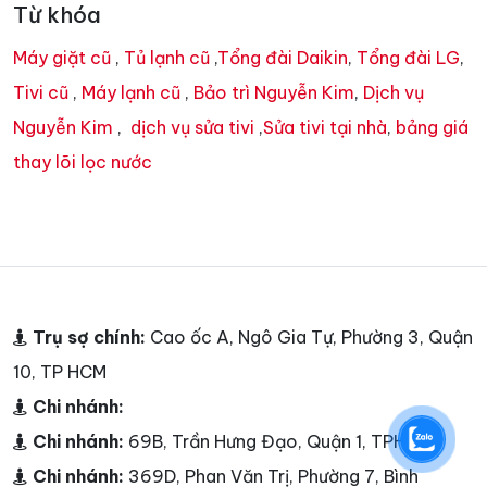
Từ khóa
Máy giặt cũ
,
Tủ lạnh cũ
,
Tổng đài Daikin
,
Tổng đài LG
,
Tivi cũ
,
Máy lạnh cũ
,
Bảo trì Nguyễn Kim
,
Dịch vụ
Nguyễn Kim
,
dịch vụ sửa tivi
,
Sửa tivi tại nhà
,
bảng giá
thay lõi lọc nước
Trụ sợ chính:
Cao ốc A, Ngô Gia Tự, Phường 3, Quận
10, TP HCM
Chi nhánh:
Chi nhánh:
69B, Trần Hưng Đạo, Quận 1, TPHCM
Chi nhánh:
369D, Phan Văn Trị, Phường 7, Bình