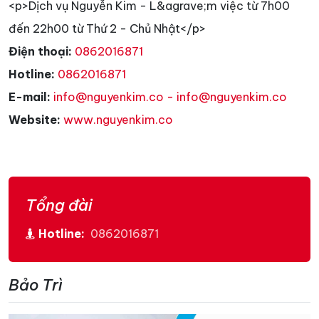
<p>Dịch vụ Nguyễn Kim - L&agrave;m việc từ 7h00
đến 22h00 từ Thứ 2 - Chủ Nhật</p>
Điện thoại:
0862016871
Hotline:
0862016871
E-mail:
info@nguyenkim.co - info@nguyenkim.co
Website:
www.nguyenkim.co
Tổng đài
Hotline:
0862016871
Bảo Trì