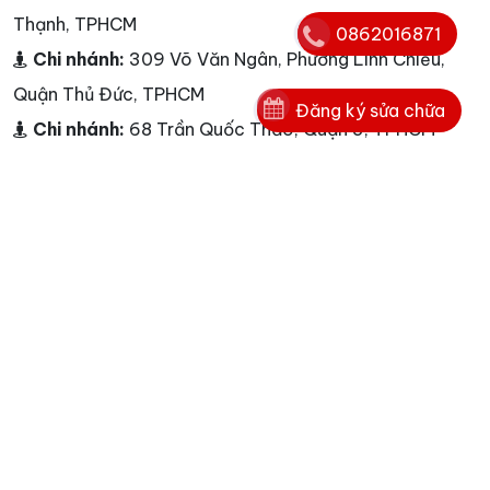
Thạnh, TPHCM
0862016871
Chi nhánh:
309 Võ Văn Ngân, Phường Linh Chiểu,
Quận Thủ Đức, TPHCM
Đăng ký sửa chữa
Chi nhánh:
68 Trần Quốc Thảo, Quận 3, TPHCM
Chi nhánh:
Số 179B, Lý Thường Kiệt, Quận Tân Bình,
TPHCM
Chi nhánh:
239C Nguyễn Ảnh Thủ, Quận 12,TPHCM
Chi nhánh:
299 Đoàn Văn Bơ, Quận 4, TPHCM
Chi nhánh:
488 Tô Ký, Hóc Môn, TPHCM
Chi nhánh:
03 Nguyễn Oanh, Phường 10, Quận Gò
Vấp, TPHCM
Chi nhánh:
233 Nguyễn Thị Thập,Q.7, TPHCM
Chi nhánh:
3/11 Trường Chinh, Phường Tây Thạnh,
Quận Tân Phú, TPHCM