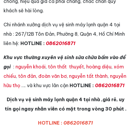
chóng, hiệu quả gía cả phải chăng, chắc chắn quý
khách sẽ hài lòng.
Chi nhánh xưởng dịch vụ vệ sinh máy lạnh quận 4 tại
nhà : 267/12B Tôn Đản, Phường 8, Quận 4, Hồ Chí Minh
liên hệ:
HOTLINE :
0862016871
Khu vực thường xuyên vệ sinh sửa chữa bấm vào để
gọi
:
nguyễn khoái
,
tôn thất thuyết
,
hoàng diệu
,
xóm
chiếu
,
tôn đản
,
đoàn văn bơ
,
nguyễn tất thành
,
nguyễn
hữu thọ
…. và khu vực lân cận
HOTLINE :
0862016871
Dịch vụ vệ sinh máy lạnh quận 4 tại nhà ,giá rẻ, uy
tín gọi ngay nhân viên có mặt trong vòng 30 phút .
HOTLINE :
0862016871