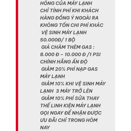
HỎNG CỦA MÁY LẠNH
CHỈ TÍNH PHÍ KHI KHÁCH
HÀNG ĐỒNG Ý NGOÀI RA
KHÔNG TỐN CHI PHÍ KHÁC
VỆ SINH MÁY LẠNH
50.000Đ/ 1 BỘ
GIÁ CHÂM THÊM GAS :
8.000 Đ – 10.000 Đ /1 PSI
CHÍNH HÃNG ẤN ĐỘ
GIẢM 20% PHÍ NẠP GAS
MÁY LẠNH
GIẢM 10% KHI VỆ SINH MÁY
LẠNH 3 MÁY TRỞ LÊN
GIẢM 10% PHÍ SỬA THAY
THẾ LINH KIỆN MÁY LẠNH
GỌI NGAY ĐỂ NHẬN ĐƯỢC
ƯU ĐÃI CHỈ TRONG HÔM
NAY