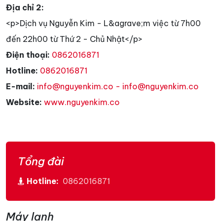
Địa chỉ 2:
<p>Dịch vụ Nguyễn Kim - L&agrave;m việc từ 7h00
đến 22h00 từ Thứ 2 - Chủ Nhật</p>
Điện thoại:
0862016871
Hotline:
0862016871
E-mail:
info@nguyenkim.co - info@nguyenkim.co
Website:
www.nguyenkim.co
Tổng đài
Hotline:
0862016871
Máy lạnh