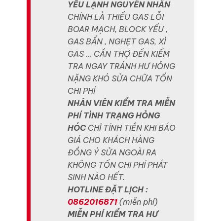
YẾU LẠNH NGUYÊN NHÂN
CHÍNH LÀ THIẾU GAS LỖI
BOAR MẠCH, BLOCK YẾU ,
GAS BẨN , NGHẸT GAS, XÌ
GAS … CẦN THỢ ĐẾN KIỂM
TRA NGAY TRÁNH HƯ HỎNG
NẶNG KHÓ SỬA CHỮA TỐN
CHI PHÍ
NHÂN VIÊN KIỂM TRA MIỄN
PHÍ TÌNH TRẠNG HỎNG
HÓC
CHỈ TÍNH TIỀN KHI BÁO
GIÁ CHO KHÁCH HÀNG
ĐỒNG Ý SỬA NGOÀI RA
KHÔNG TỐN CHI PHÍ PHÁT
SINH NÀO HẾT.
HOTLINE ĐẶT LỊCH :
0862016871
(miễn phí)
MIỄN PHÍ KIỂM TRA HƯ