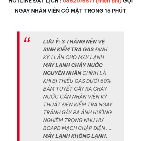
HOTLINE ĐẶT LỊCH :
0862016871
(miễn phí)
GỌI
NGAY NHÂN VIÊN CÓ MẶT TRONG 15 PHÚT
LƯU Ý:
3 THÁNG NÊN VỆ
SINH KIỂM TRA GAS
ĐỊNH
KỲ 1 LẦN CHO MÁY LẠNH
MÁY LẠNH CHẢY NƯỚC
NGUYÊN NHÂN
CHÍNH LÀ
KHI BỊ THIẾU GAS DƯỚI 50%
BÁM TUYẾT GÂY RA CHẢY
NƯỚC CẦN NHÂN VIÊN KỸ
THUẬT ĐẾN KIỂM TRA NGAY
TRÁNH GÂY RA ẢNH HƯỞNG
NGHIÊM TRỌNG NHƯ HƯ
BOARD MẠCH CHẬP ĐIỆN ….
MÁY LẠNH KHÔNG LẠNH,